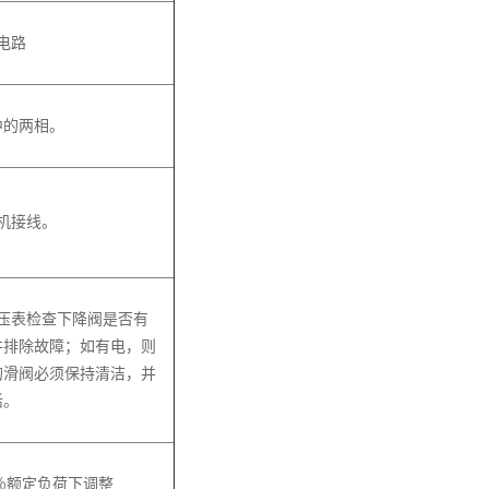
电路
中的两相。
机接线。
压表检查下降阀是否有
并排除故障；如有电，则
的滑阀必须保持清洁，并
活。
0％额定负荷下调整