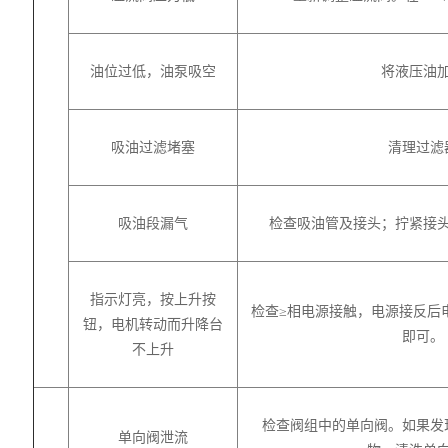
油位过低，油泵吸空
将液压油
吸油过滤堵塞
清理过滤
吸油段漏气
检查吸油管及接头；拧紧接
指示灯亮，按上升按
检查≥相电源接触，电源接反后
钮，电机转动而升降台
即可。
不上升
检查阀组中的单向阀。如果发
单向阀泄流