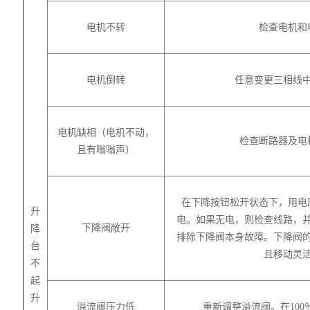
电机不转
检查电机和
电机倒转
任意变更三相线
电机缺相（电机不动，
检查断路器及电
且有嗡嗡声）
在下降按钮松开状态下，用电
升
电。如果无电，则检查线路，
下降阀敞开
降
排除下降阀本身故障。下降阀
台
且移动灵
不
起
升
溢流阀压力低
重新调整溢流阀。在10