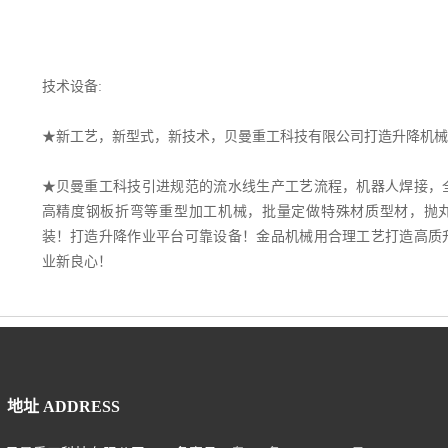
技术设备:
★
新工艺，新型式，新技术，贝曼重工科技有限公司打造升降机械
★贝曼重工科技
引进规范的流水线生产工艺流程，机器人焊接，
高精度钢板折弯等重型加工机械，批量定做特殊材质型材，抛
装！打造升降作业平台可靠设备！金品机械用合理工艺打造高质
业新良心！
地址 ADDRESS