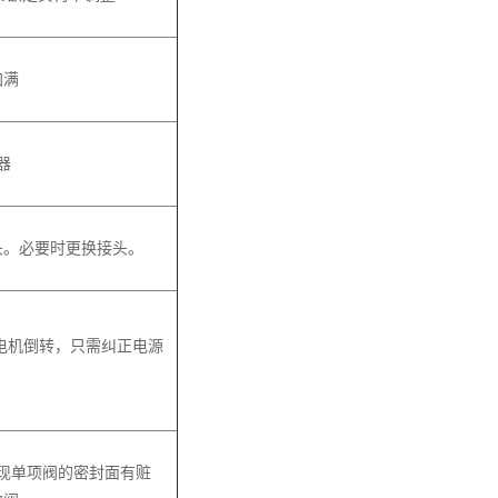
加满
器
头。必要时更换接头。
电机倒转，只需纠正电源
现单项阀的密封面有赃