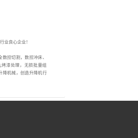
行业良心企业！
全数控切割，数控冲床、
丸烤漆处理，无损批量组
升降机械，创造升降机行