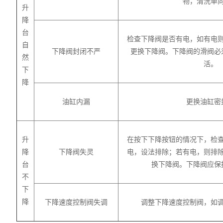
物，清洗单
升
降
台
检查下降阀是否有电，如有电
自
下降阀封闭不严
更换下降阀。下降阀的滑阀必
然
活。
下
降
油缸内漏
更换油缸密
升
在按下下降按钮的情况下，检
降
下降阀失灵
电，设法排除；若有电，则排
台
换下降阀。下降阀应保
不
下
降
下降速度控制阀失调
调整下降速度控制阀，如