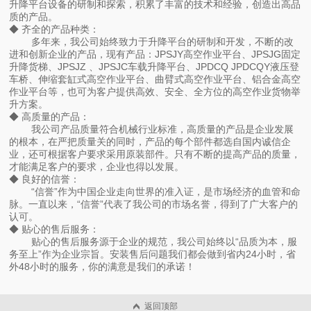
升降平台设备的研制和探索，积累了丰富的技术和经验，创造出高品
质的产品。
◆ 齐全的产品种类：
多年来，我公司始终致力于升降平台的研制和开发，不断的改
进和创新企业的产品，现有产品：JPSJY高空作业平台、JPSJG固定
升降货梯、JPSJZ 、JPSJC车载升降平台、JPDCQ JPDCQY液压登
车桥、伸缩套缸式高空作业平台、曲臂式高空作业平台、铝合金高空
作业平台等，也可为客户提供高效、安全、全方位的高空作业货物举
升方案。
◆ 高质量的产品：
我公司产品质量符合机械行业标准，高质量的产品是企业发展
的根本，在严把质量关的同时，产品的每个部件都选自国内诚信企
业，还可根据客户要求采用原装部件。只有不断的提高产品的质量，
才能满足客户的要求，企业也得以发展。
◆ 良好的信誉：
“信誉”作为中国企业走向世界的准入证，是市场经济的血管和命
脉。一直以来，“信誉”代表了我公司的市场名誉，得到了广大客户的
认可。
◆ 贴心的售后服务：
贴心的售后服务源于企业的规范，我公司始终以“品质为本，服
务至上”作为企业宗旨。安装售后问题我们都会做到省内24小时，省
外48小时的服务，你的满意是我们的承诺！
返回顶部