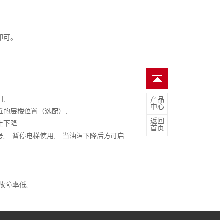
即可。
门,
产品
中心
近的层楼位置（选配）;
返回
止下降
首页
, 暂停电梯使用, 当油温下降后方可启
故障率低。