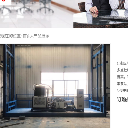
您现在的位置:
首页
»
产品展示
1.液压
多点控
度高，
率泵站
3.停电
订购