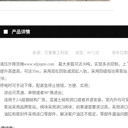
产品详情
来源：贝曼重工科技
浏览：
8672次
发布日期：20
1.液压升降货梯www.sdjinpin.com 最大承载可达30吨，实现多点控
2.提升高度高，可达35m，采用双杠四轨或双缸八轨，采用四级恒功率泵
较长；
3.停电时可手动下降，配紧急停止按钮，方便、实用；
4. 进出可贯通、单侧或者90°角进出；
5. 适用于2-6层钢结构厂房，混凝土结构洞口或者井道安装，室内外均可
6. 泵站采用品牌泵站，阀块采用进口阀块；如果速度要求过高，采用进口
7. 油缸和密封件采用进口零部件，解决客户油压不稳定，零部件漏油问