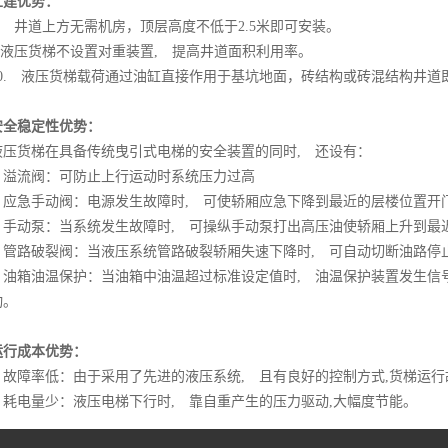
土建优势：
8. 井道上方无需机房，顶层高度不低于2.5米即可安装。
9.液压货梯不设置对重装置, 提高井道面积利用率。
10. 液压货梯载荷通过油缸直接作用于基坑地面，砖结构或砖混结构井道
安全稳定性优势：
液压货梯在具备传统曳引式电梯的安全装置的同时, 还设有：
溢流阀：可防止上行运动时系统压力过高
应急手动阀：电源发生故障时, 可使轿厢应急下降到最近的层楼位置开
手动泵：当系统发生故障时, 可操纵手动泵打出高压油使轿厢上升到最
管路破裂阀：当液压系统管路破裂轿厢失速下降时, 可自动切断油路停
油箱油温保护：当油箱中油温超过标准设定值时, 油温保护装置发生信号
动。
运行成本优势：
故障率低：由于采用了先进的液压系统, 且有良好的控制方式,货梯运行
耗电量少：液压电梯下行时, 靠自重产生的压力驱动,大幅度节能。