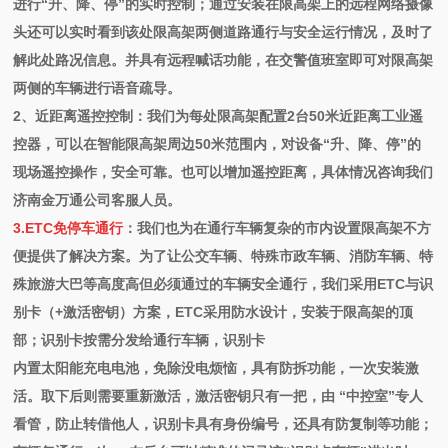
进行“升、降、停”的实时控制；通过安装在限高架上的远程网络摄像
头还可以实时看到该处限高架两侧道路通行与安全运行情况，及时了
解此处路况
信息。并具有远程喊话功能，在交警值班室即可对限高架
两侧的车辆进行语音疏导。
2、近距离遥控控制：我们为每处限高架配置2台50米近距离工业遥
控器，可以在智能限高架周边50米范围内，对设备“升、降、停”的
现场遥控操作，安全可靠。也可以增加遥控距离，具体情况咨询我们
济南金万通公司客服人员。
3.ETC免停车通行
：我们也为在通行车辆复杂的市内设置限高架不方
便提供了解决方案。为了让公交车辆、特殊市政车辆、消防车辆、特
殊旅游大巴等高度高但必须通过的车辆安全通行，我们采用ETC与识
别卡（+激活密钥）方案，ETC采用防水设计，安装于限高架的顶
部；识别卡按需分发给通行车辆，识别卡
内置太阳能充电电池，免除没电烦恼，具有防拆功能，一次安装激
活。取下后则需要重新激活，激活密钥只有一把，由 “中控室”专人
看管，防止转借他人，识别卡具有身份编号，还具有防复制等功能；