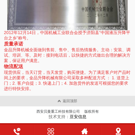
2012年12月14日，中国机械工业联合会授予济阳县“中国液压升降平
台之乡”称号。
质量承诺
金品升降机械全面做到售前、售中、售后热情服务。主动：安装、调
试、培训、等。及时：接到电话后，以快捷的方式做出合理的解决方
案，保证用户满意。
物流配送
现货供应，当天订货，当天发货，购买便捷。为了满足客户对产品时
间上的要求，
采取多种配送方式 ： 1. 送货上
金品升降机械有限公司
门；2. 客户自提；3. 快递上门；4. 加急货件的发送可根据您的要求
进行特快安排。
返回顶部
西安贝曼重工科技有限公司 版权所有
技术支持：
亘安信息