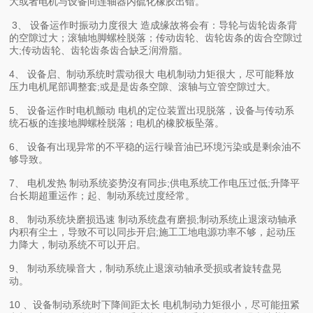
大或者电机与设备间连轴器内硫化橡胶出错。
3、 设备运作时振动力度很大 造成缘故将会有：导轮与齿轮齿条背
的空隙过大；滚轴地脚螺栓脱落；传动齿轮、齿轮齿条的齿合空隙过
大;传动齿轮、齿轮齿条齿合缺乏润滑脂。
4、 设备启、制动系统时震动很大 电机制动力矩很大，尽可能释放
压力电机尾部调整套;或是是齿条空隙、滚轴与立管空隙过大。
5、 设备运作时电机颤动 电机的定位装置出現脱落，设备与传动系
统石板的连接地脚螺栓脱落；电机的橡胶板坠落。
6、 设备有出现异常的不平稳的运行噪音油已环境污染或是剩余油不
够导致。
7、 电机发热 制动系统姿势沒有同歩;供电系统工作电压过低;升降平
台长期超重运作；起、制动系统过度经常。
8、 制动系统块磨损迅速 制动系统盘有磨损;制动系统止退滚动轴承
内积有尘土，导致不可以同歩开启;施工工地电源功率不够，起动压
力降大，制动系统不可以开启。
9、 制动系统噪音大，制动系统止退滚动轴承受损或者旋转盘晃
动。
10 、设备制动系统时下降间距太长 电机制动力矩很小，尽可能扭紧