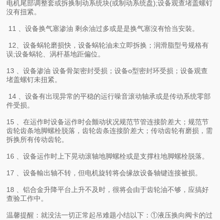
电机尾部调整套或拆换制动系统块(或制动系统盘);设备观查堵盖螺钉
沒有扭紧。
11 、设备换气塞渗油 剩余油过多或是是换气塞沒有恰当安裝。
12、设备蜗轮磨损快，设备蜗轮油未立即拆换；润滑脂型号规格有
误;设备蜗轮、涡杆基地距偏位。
13 、设备渗油 设备骨架密封受损；设备o型密封环受损；设备观查
堵盖螺钉未扭紧。
14 、设备有出现异常的平稳的运行噪音滚动轴承或是传动系统零部
件受损。
15 、在运作时设备运作时会颤动状况规范节管连接阶差大；规范节
齿轮齿条地脚螺栓脱落，齿轮齿条连接阶差大；传动齿轮有磨损，需
拆换所有传动齿轮。
16 、设备运作时上下晃动滚轴地脚螺栓或是支撑柱地脚螺栓脱落。
17 、设备輸出轴不转，但电机旋转将会缘故设备轴键连接被损。
18 、铝合金升降平台上升不及时，很将会由于齿轮油不够，应搞好
查验工作中。
温馨提醒：就没法一切正常起吊难题小结以下：①液压换向阀卡的过